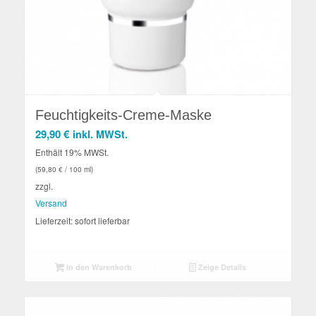
Feuchtigkeits-Creme-Maske
29,90
€
inkl. MWSt.
Enthält 19% MWSt.
(
59,80
€
/ 100 ml)
zzgl.
Versand
Lieferzeit: sofort lieferbar
In den Warenkorb
Zeige Details