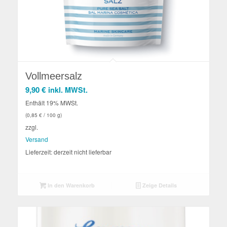
Vollmeersalz
9,90
€
inkl. MWSt.
Enthält 19% MWSt.
(
0,85
€
/ 100 g)
zzgl.
Versand
Lieferzeit: derzeit nicht lieferbar
In den Warenkorb
Zeige Details