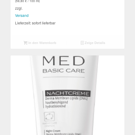
(
59,80
€
/ 100 ml)
zzgl.
Versand
Lieferzeit: sofort lieferbar
In den Warenkorb
Zeige Details