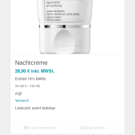
Nachtcreme
28,90
€
inkl. MWSt.
Enthält 19% MWSt.
(
47,80
€
/ 100 ml)
zzgl.
Versand
Lieferzeit: sofort lieferbar
In den Warenkorb
Zeige Details