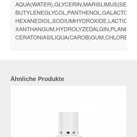
AQUA(WATER),GLYCERIN,MARISLIMUS(SEASI
BUTYLENEGLYCOL,PANTHENOL,GALACTOARAB
HEXANEDIOL,SODIUMHYDROXIDE,LACTICACID
XANTHANGUM,HYDROLYZEDALGIN,PLANKTON
CERATONIASILIQUA(CAROB)GUM,CHLORELLA
Ähnliche Produkte