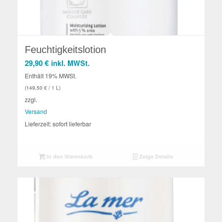
Feuchtigkeitslotion
29,90
€
inkl. MWSt.
Enthält 19% MWSt.
(
149,50
€
/ 1 L)
zzgl.
Versand
Lieferzeit: sofort lieferbar
In den Warenkorb
Zeige Details